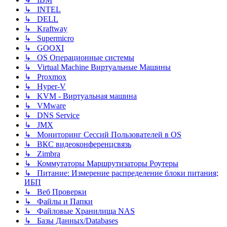
↳ INTEL
↳ DELL
↳ Kraftway
↳ Supermicro
↳ GOOXI
↳ OS Операционные системы
↳ Virtual Machine Виртуальные Машины
↳ Proxmox
↳ Hyper-V
↳ KVM - Виртуальная машина
↳ VMware
↳ DNS Service
↳ JMX
↳ Мониторинг Сессий Пользователей в OS
↳ ВКС видеоконференцсвязь
↳ Zimbra
↳ Коммутаторы Маршрутизаторы Роутеры
↳ Питание: Измерение распределение блоки питания;
ИБП
↳ Веб Проверки
↳ Файлы и Папки
↳ Файловые Хранилища NAS
↳ Базы Данных/Databases