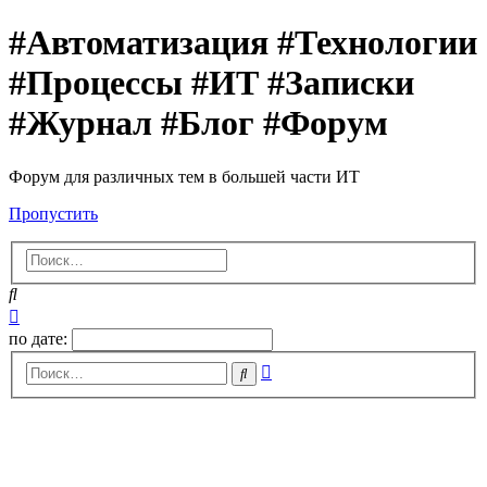
#Автоматизация #Технологии
#Процессы #ИТ #Записки
#Журнал #Блог #Форум
Форум для различных тем в большей части ИТ
Пропустить
Поиск
Расширенный
поиск
по дате:
Расширенный
Поиск
поиск