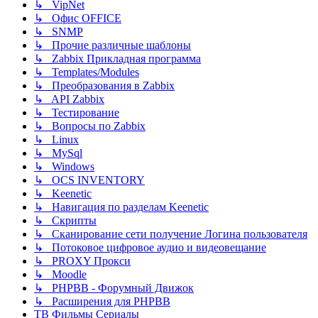
↳ VipNet
↳ Офис OFFICE
↳ SNMP
↳ Прочие различные шаблоны
↳ Zabbix Прикладная программа
↳ Templates/Modules
↳ Преобразования в Zabbix
↳ API Zabbix
↳ Тестирование
↳ Вопросы по Zabbix
↳ Linux
↳ MySql
↳ Windows
↳ OCS INVENTORY
↳ Keenetic
↳ Навигация по разделам Keenetic
↳ Скрипты
↳ Сканирование сети получение Логина пользователя
↳ Потоковое цифровое аудио и видеовещание
↳ PROXY Прокси
↳ Moodle
↳ PHPBB - Форумный Движок
↳ Расширения для PHPBB
ТВ Фильмы Сериалы