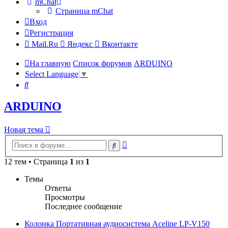
mChat
Страница mChat
Вход
Регистрация
Mail.Ru
Яндекс
Вконтакте
На главную
Список форумов
ARDUINO
Select Language
▼
Поиск
ARDUINO
Новая тема
Расширенный
Поиск
поиск
12 тем • Страница
1
из
1
Темы
Ответы
Просмотры
Последнее сообщение
Колонка Портативная аудиосистема Aceline LP-V150