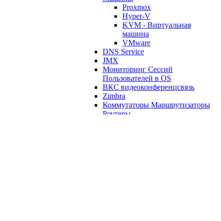
Proxmox
Hyper-V
KVM - Виртуальная
машина
VMware
DNS Service
JMX
Мониторинг Сессий
Пользователей в OS
ВКС видеоконференцсвязь
Zimbra
Коммутаторы Маршрутизаторы
Роутеры
Питание: Измерение
распределение блоки питания;
ИБП
Веб Проверки
Файлы и Папки
Файловые Хранилища NAS
Базы Данных/Databases
VipNet
Офис OFFICE
SNMP
Прочие различные шаблоны
Zabbix Прикладная программа