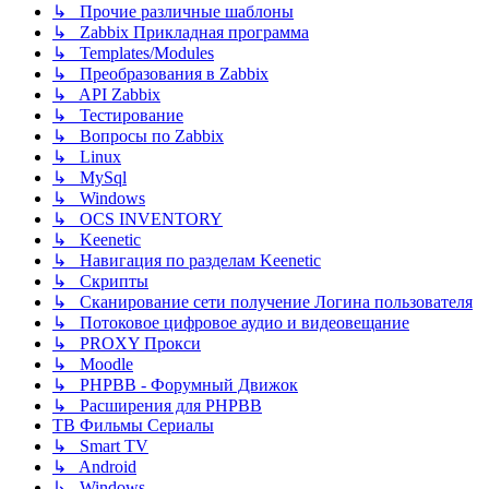
↳ Прочие различные шаблоны
↳ Zabbix Прикладная программа
↳ Templates/Modules
↳ Преобразования в Zabbix
↳ API Zabbix
↳ Тестирование
↳ Вопросы по Zabbix
↳ Linux
↳ MySql
↳ Windows
↳ OCS INVENTORY
↳ Keenetic
↳ Навигация по разделам Keenetic
↳ Скрипты
↳ Сканирование сети получение Логина пользователя
↳ Потоковое цифровое аудио и видеовещание
↳ PROXY Прокси
↳ Moodle
↳ PHPBB - Форумный Движок
↳ Расширения для PHPBB
ТВ Фильмы Сериалы
↳ Smart TV
↳ Android
↳ Windows