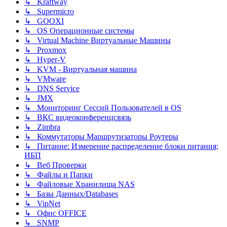
↳ Kraftway
↳ Supermicro
↳ GOOXI
↳ OS Операционные системы
↳ Virtual Machine Виртуальные Машины
↳ Proxmox
↳ Hyper-V
↳ KVM - Виртуальная машина
↳ VMware
↳ DNS Service
↳ JMX
↳ Мониторинг Сессий Пользователей в OS
↳ ВКС видеоконференцсвязь
↳ Zimbra
↳ Коммутаторы Маршрутизаторы Роутеры
↳ Питание: Измерение распределение блоки питания;
ИБП
↳ Веб Проверки
↳ Файлы и Папки
↳ Файловые Хранилища NAS
↳ Базы Данных/Databases
↳ VipNet
↳ Офис OFFICE
↳ SNMP