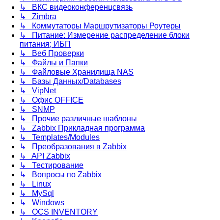
↳ ВКС видеоконференцсвязь
↳ Zimbra
↳ Коммутаторы Маршрутизаторы Роутеры
↳ Питание: Измерение распределение блоки
питания; ИБП
↳ Веб Проверки
↳ Файлы и Папки
↳ Файловые Хранилища NAS
↳ Базы Данных/Databases
↳ VipNet
↳ Офис OFFICE
↳ SNMP
↳ Прочие различные шаблоны
↳ Zabbix Прикладная программа
↳ Templates/Modules
↳ Преобразования в Zabbix
↳ API Zabbix
↳ Тестирование
↳ Вопросы по Zabbix
↳ Linux
↳ MySql
↳ Windows
↳ OCS INVENTORY