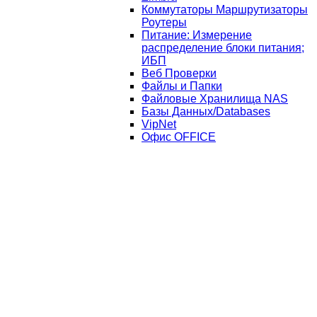
Коммутаторы Маршрутизаторы
Роутеры
Питание: Измерение
распределение блоки питания;
ИБП
Веб Проверки
Файлы и Папки
Файловые Хранилища NAS
Базы Данных/Databases
VipNet
Офис OFFICE
SNMP
Прочие различные шаблоны
Zabbix Прикладная программа
Templates/Modules
Преобразования в Zabbix
API Zabbix
Тестирование
Вопросы по Zabbix
Linux
MySql
Windows
OCS INVENTORY
Keenetic
Навигация по разделам Keenetic