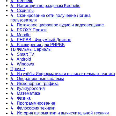
↳ Keenetic
↳ Навигация по разделам Keenetic
↳ Скрипты
↳ Сканирование сети получение Логина
пользователя
↳ Потоковое цифровое аудио и видеовещание
↳ PROXY Прокси
↳ Moodle
↳ PHPBB - Форумный Движок
↳ Расширения для PHPBB
ТВ Фильмы Сериалы
↳ Smart TV
↳ Android
↳ Windows
Прочее
↳ Из учёбы Информатика и вычислительная техника
↳ Операционные системы
↳ Инженерная графика
↳ Культурология
↳ Математика
↳ Физика
↳ Программирование
↳ Философия техники
↳ История автоматики и вычислительной техники