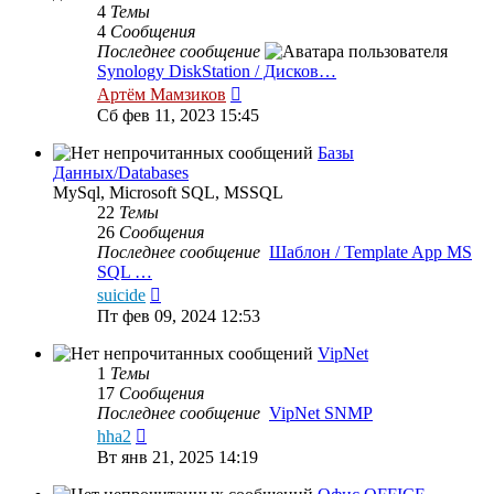
4
Темы
4
Сообщения
Последнее сообщение
Synology DiskStation / Дисков…
Перейти
Артём Мамзиков
к
Сб фев 11, 2023 15:45
последнему
сообщению
Базы
Данных/Databases
MySql, Microsoft SQL, MSSQL
22
Темы
26
Сообщения
Последнее сообщение
Шаблон / Template App MS
SQL …
Перейти
suicide
к
Пт фев 09, 2024 12:53
последнему
сообщению
VipNet
1
Темы
17
Сообщения
Последнее сообщение
VipNet SNMP
Перейти
hha2
к
Вт янв 21, 2025 14:19
последнему
сообщению