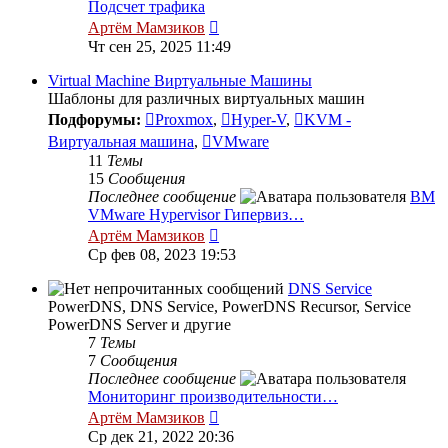
Подсчет трафика
Перейти
Артём Мамзиков
к
Чт сен 25, 2025 11:49
последнему
сообщению
Virtual Machine Виртуальные Машины
Шаблоны для различных виртуальных машин
Подфорумы:
Proxmox
,
Hyper-V
,
KVM -
Виртуальная машина
,
VMware
11
Темы
15
Сообщения
Последнее сообщение
ВМ
VMware Hypervisor Гипервиз…
Перейти
Артём Мамзиков
к
Ср фев 08, 2023 19:53
последнему
сообщению
DNS Service
PowerDNS, DNS Service, PowerDNS Recursor, Service
PowerDNS Server и другие
7
Темы
7
Сообщения
Последнее сообщение
Мониторинг производительности…
Перейти
Артём Мамзиков
к
Ср дек 21, 2022 20:36