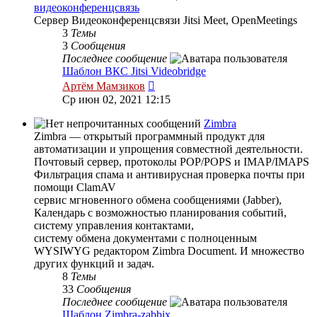
видеоконференцсвязь
Сервер Видеоконференцсвязи Jitsi Meet, OpenMeetings
3
Темы
3
Сообщения
Последнее сообщение
Шаблон ВКС Jitsi Videobridge
Перейти
Артём Мамзиков
к
Ср июн 02, 2021 12:15
последнему
сообщению
Zimbra
Zimbra — открытый программный продукт для
автоматизации и упрощения совместной деятельности.
Почтовый сервер, протоколы POP/POPS и IMAP/IMAPS
Фильтрация спама и антивирусная проверка почты при
помощи ClamAV
сервис мгновенного обмена сообщениями (Jabber),
Календарь с возможностью планирования событий,
систему управления контактами,
систему обмена документами с полноценным
WYSIWYG редактором Zimbra Document. И множество
других функций и задач.
8
Темы
33
Сообщения
Последнее сообщение
Шаблон Zimbra-zabbix