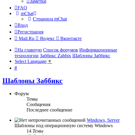
Заметки
FAQ
mChat
Страница mChat
Вход
Регистрация
Mail.Ru
Яндекс
Вконтакте
На главную
Список форумов
Информационные
технологии
Заббикс Zabbix
Шаблоны Заббикс
Select Language
▼
Поиск
Шаблоны Заббикс
Форум
Темы
Сообщения
Последнее сообщение
Windows, Server
Шаблоны под операционную систему Windows
14
Темы