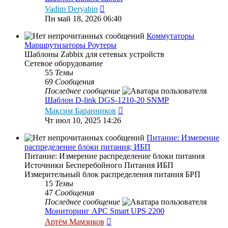
Перейти
Vadim Deryabin
к
Пн май 18, 2026 06:40
последнему
сообщению
Коммутаторы
Маршрутизаторы Роутеры
Шаблоны Zabbix для сетевых устройств
Сетевое оборудование
55
Темы
69
Сообщения
Последнее сообщение
Шаблон D-link DGS-1210-20 SNMP
Перейти
Максим Баранников
к
Чт июл 10, 2025 14:26
последнему
сообщению
Питание: Измерение
распределение блоки питания; ИБП
Питание: Измерение распределение блоки питания
Источники Бесперебойного Питания ИБП
Измерительный блок распределения питания БРП
15
Темы
47
Сообщения
Последнее сообщение
Мониторинг APC Smart UPS 2200
Перейти
Артём Мамзиков