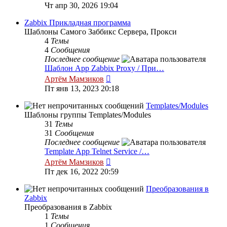
к
Чт апр 30, 2026 19:04
последнему
сообщению
Zabbix Прикладная программа
Шаблоны Самого Заббикс Сервера, Прокси
4
Темы
4
Сообщения
Последнее сообщение
Шаблон App Zabbix Proxy / При…
Перейти
Артём Мамзиков
к
Пт янв 13, 2023 20:18
последнему
сообщению
Templates/Modules
Шаблоны группы Templates/Modules
31
Темы
31
Сообщения
Последнее сообщение
Template App Telnet Service /…
Перейти
Артём Мамзиков
к
Пт дек 16, 2022 20:59
последнему
сообщению
Преобразования в
Zabbix
Преобразования в Zabbix
1
Темы
1
Сообщения