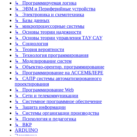
↳ Программируемая логика
↳ ЭВМ и Периферийные устройства
↳ Электроника и схемотехника
↳ Базы данных
↳ микропроцессорные системы
↳ Основы теории надежности
↳ Основы теории управления ТАУ САУ
↳ Социология
↳ Теория вероятности
↳ Технология программирования
↳ Моделирование систем
↳ Объектно-орентир. программирование
↳ Программирование на АССЕМБЛЕРЕ
↳ САПР системы автоматизированного
проектирования
↳ Программирование Web
↳ Сети и телекоммуникации
↳ Системное программное обеспечение
↳ Защита информации
↳ Системы организации производства
↳ Психология и педагогика
↳ ВКР
ARDUINO
Электрика