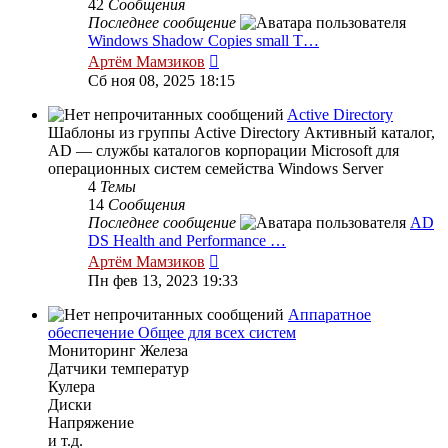
42
Сообщения
Последнее сообщение
Windows Shadow Copies small T…
Перейти
Артём Мамзиков
к
Сб ноя 08, 2025 18:15
последнему
сообщению
Active Directory
Шаблоны из группы Active Directory Активный каталог,
AD — службы каталогов корпорации Microsoft для
операционных систем семейства Windows Server
4
Темы
14
Сообщения
Последнее сообщение
AD
DS Health and Performance …
Перейти
Артём Мамзиков
к
Пн фев 13, 2023 19:33
последнему
сообщению
Аппаратное
обеспечение Общее для всех систем
Мониторинг Железа
Датчики температур
Кулера
Диски
Напряжение
и т.д.