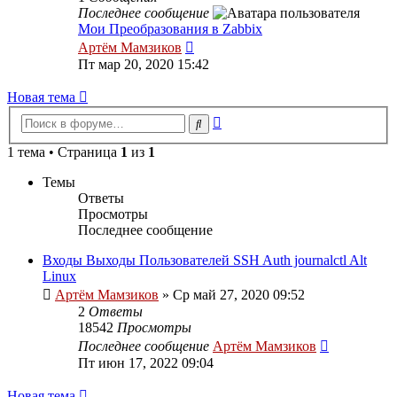
Последнее сообщение
Мои Преобразования в Zabbix
Перейти
Артём Мамзиков
к
Пт мар 20, 2020 15:42
последнему
сообщению
Новая тема
Расширенный
Поиск
поиск
1 тема • Страница
1
из
1
Темы
Ответы
Просмотры
Последнее сообщение
Входы Выходы Пользователей SSH Auth journalctl Alt
Linux
Артём Мамзиков
»
Ср май 27, 2020 09:52
2
Ответы
18542
Просмотры
Последнее сообщение
Артём Мамзиков
Пт июн 17, 2022 09:04
Новая тема