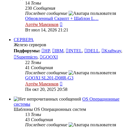
14
Темы
230
Сообщения
Последнее сообщение
Обновленный Скрипт + Шаблон L…
Перейти
Артём Мамзиков
к
Вт июл 14, 2026 21:21
последнему
сообщению
СЕРВЕРА
Железо серверов
Подфорумы:
HP
,
IBM
,
INTEL
,
DELL
,
Kraftway
,
Supermicro
,
GOOXI
22
Темы
41
Сообщения
Последнее сообщение
GOOXI SL201-D08R-G3
Перейти
Артём Мамзиков
к
Пн окт 20, 2025 20:58
последнему
сообщению
OS Операционные
системы
Шаблоны OS Операционных систем
13
Темы
43
Сообщения
Последнее сообщение