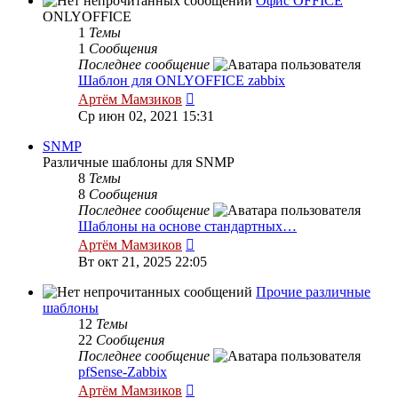
Офис OFFICE
ONLYOFFICE
1
Темы
1
Сообщения
Последнее сообщение
Шаблон для ONLYOFFICE zabbix
Перейти
Артём Мамзиков
к
Ср июн 02, 2021 15:31
последнему
сообщению
SNMP
Различные шаблоны для SNMP
8
Темы
8
Сообщения
Последнее сообщение
Шаблоны на основе стандартных…
Перейти
Артём Мамзиков
к
Вт окт 21, 2025 22:05
последнему
сообщению
Прочие различные
шаблоны
12
Темы
22
Сообщения
Последнее сообщение
pfSense-Zabbix
Перейти
Артём Мамзиков