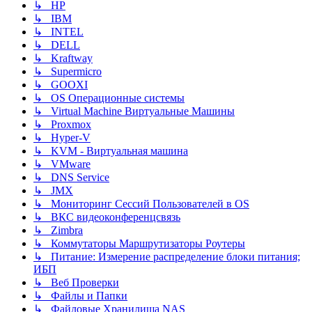
↳ HP
↳ IBM
↳ INTEL
↳ DELL
↳ Kraftway
↳ Supermicro
↳ GOOXI
↳ OS Операционные системы
↳ Virtual Machine Виртуальные Машины
↳ Proxmox
↳ Hyper-V
↳ KVM - Виртуальная машина
↳ VMware
↳ DNS Service
↳ JMX
↳ Мониторинг Сессий Пользователей в OS
↳ ВКС видеоконференцсвязь
↳ Zimbra
↳ Коммутаторы Маршрутизаторы Роутеры
↳ Питание: Измерение распределение блоки питания;
ИБП
↳ Веб Проверки
↳ Файлы и Папки
↳ Файловые Хранилища NAS