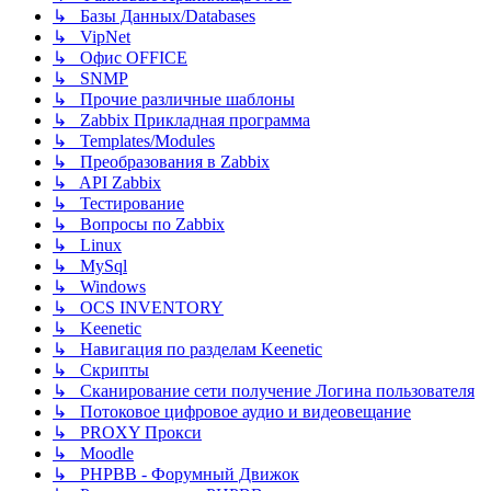
↳ Базы Данных/Databases
↳ VipNet
↳ Офис OFFICE
↳ SNMP
↳ Прочие различные шаблоны
↳ Zabbix Прикладная программа
↳ Templates/Modules
↳ Преобразования в Zabbix
↳ API Zabbix
↳ Тестирование
↳ Вопросы по Zabbix
↳ Linux
↳ MySql
↳ Windows
↳ OCS INVENTORY
↳ Keenetic
↳ Навигация по разделам Keenetic
↳ Скрипты
↳ Сканирование сети получение Логина пользователя
↳ Потоковое цифровое аудио и видеовещание
↳ PROXY Прокси
↳ Moodle
↳ PHPBB - Форумный Движок