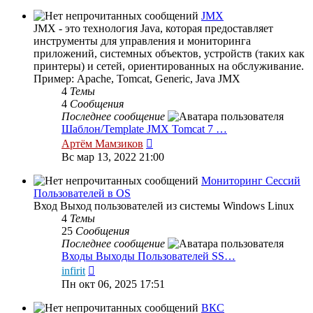
последнему
сообщению
JMX
JMX - это технология Java, которая предоставляет
инструменты для управления и мониторинга
приложений, системных объектов, устройств (таких как
принтеры) и сетей, ориентированных на обслуживание.
Пример: Apache, Tomcat, Generic, Java JMX
4
Темы
4
Сообщения
Последнее сообщение
Шаблон/Template JMX Tomcat 7 …
Перейти
Артём Мамзиков
к
Вс мар 13, 2022 21:00
последнему
сообщению
Мониторинг Сессий
Пользователей в OS
Вход Выход пользователей из системы Windows Linux
4
Темы
25
Сообщения
Последнее сообщение
Входы Выходы Пользователей SS…
Перейти
infirit
к
Пн окт 06, 2025 17:51
последнему
сообщению
ВКС