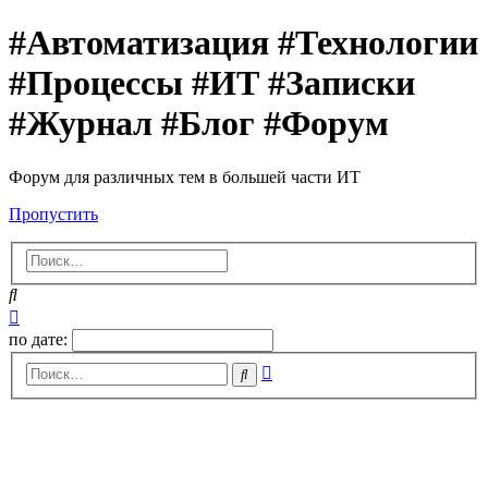
#Автоматизация #Технологии
#Процессы #ИТ #Записки
#Журнал #Блог #Форум
Форум для различных тем в большей части ИТ
Пропустить
Поиск
Расширенный
поиск
по дате:
Расширенный
Поиск
поиск