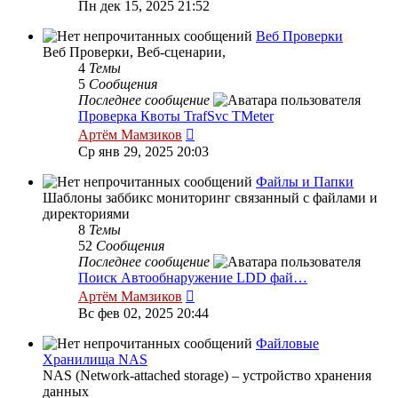
к
Пн дек 15, 2025 21:52
последнему
сообщению
Веб Проверки
Веб Проверки, Веб-сценарии,
4
Темы
5
Сообщения
Последнее сообщение
Проверка Квоты TrafSvc TMeter
Перейти
Артём Мамзиков
к
Ср янв 29, 2025 20:03
последнему
сообщению
Файлы и Папки
Шаблоны заббикс мониторинг связанный с файлами и
директориями
8
Темы
52
Сообщения
Последнее сообщение
Поиск Автообнаружение LDD фай…
Перейти
Артём Мамзиков
к
Вс фев 02, 2025 20:44
последнему
сообщению
Файловые
Хранилища NAS
NAS (Network-attached storage) – устройство хранения
данных