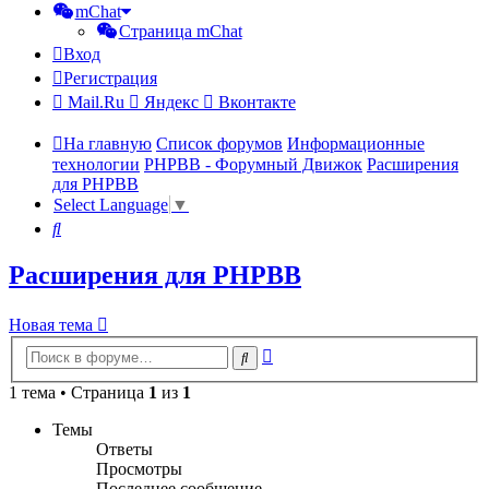
mChat
Страница mChat
Вход
Регистрация
Mail.Ru
Яндекс
Вконтакте
На главную
Список форумов
Информационные
технологии
PHPBB - Форумный Движок
Расширения
для PHPBB
Select Language
▼
Поиск
Расширения для PHPBB
Новая тема
Расширенный
Поиск
поиск
1 тема • Страница
1
из
1
Темы
Ответы
Просмотры
Последнее сообщение