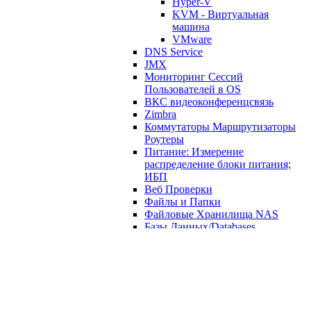
Hyper-V
KVM - Виртуальная
машина
VMware
DNS Service
JMX
Мониторинг Сессий
Пользователей в OS
ВКС видеоконференцсвязь
Zimbra
Коммутаторы Маршрутизаторы
Роутеры
Питание: Измерение
распределение блоки питания;
ИБП
Веб Проверки
Файлы и Папки
Файловые Хранилища NAS
Базы Данных/Databases
VipNet
Офис OFFICE
SNMP
Прочие различные шаблоны
Zabbix Прикладная программа
Templates/Modules