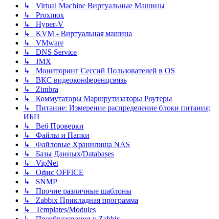
↳ Virtual Machine Виртуальные Машины
↳ Proxmox
↳ Hyper-V
↳ KVM - Виртуальная машина
↳ VMware
↳ DNS Service
↳ JMX
↳ Мониторинг Сессий Пользователей в OS
↳ ВКС видеоконференцсвязь
↳ Zimbra
↳ Коммутаторы Маршрутизаторы Роутеры
↳ Питание: Измерение распределение блоки питания;
ИБП
↳ Веб Проверки
↳ Файлы и Папки
↳ Файловые Хранилища NAS
↳ Базы Данных/Databases
↳ VipNet
↳ Офис OFFICE
↳ SNMP
↳ Прочие различные шаблоны
↳ Zabbix Прикладная программа
↳ Templates/Modules
↳ Преобразования в Zabbix