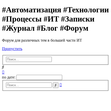
#Автоматизация #Технологии
#Процессы #ИТ #Записки
#Журнал #Блог #Форум
Форум для различных тем в большей части ИТ
Пропустить
Поиск
Расширенный
поиск
по дате:
Расширенный
Поиск
поиск