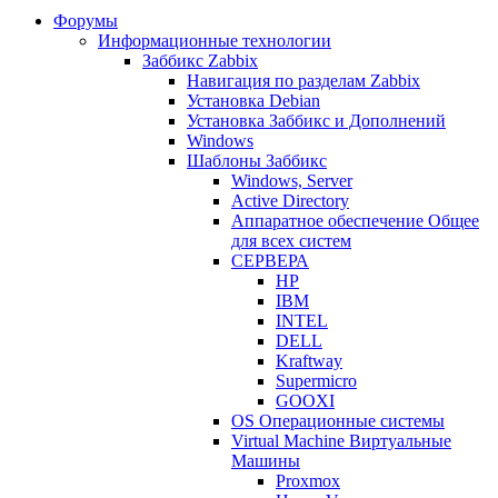
Форумы
Информационные технологии
Заббикс Zabbix
Навигация по разделам Zabbix
Установка Debian
Установка Заббикс и Дополнений
Windows
Шаблоны Заббикс
Windows, Server
Active Directory
Аппаратное обеспечение Общее
для всех систем
СЕРВЕРА
HP
IBM
INTEL
DELL
Kraftway
Supermicro
GOOXI
OS Операционные системы
Virtual Machine Виртуальные
Машины
Proxmox